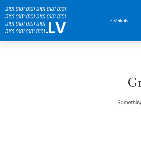
e-Veikals
Gr
Something