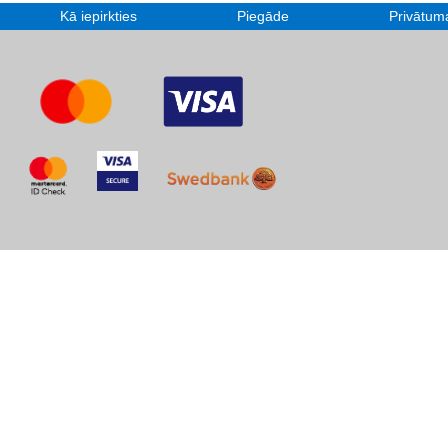
Kā iepirkties
Piegāde
Privātuma